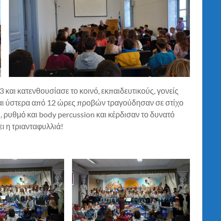
και κατενθουσίασε το κοινό, εκπαιδευτικούς, γονείς
και ύστερα από 12 ώρες προβών τραγούδησαν σε στίχο
, ρυθμό και body percussion και κέρδισαν το δυνατό
ι η τριανταφυλλιά!