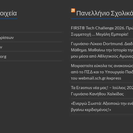
οιχεία
Πανελλήνιο Σχολικό
FIRST® Tech Challenge 2026. Πρ
Συμμετοχή … Μεγάλη Εμπειρία!
ωρίσεων
Γυμνάσιο-Λύκειο Dortmund. Διαδ
ν
Μάθημα. Μαθαίνω την Ιστορία τη
μου μέσα από Αθλητικούς Αγώνε
org
Μοιραστείτε εύκολα τις ανακοινώσ
από το ΠΣΔ και το Υπουργείο Παι
του webmail.sch.gr/express
Τα Erasmus νέα μας! – Ιούλιος 20
Γυμνάσιο Κανήθου Χαλκίδας
«Ενεργώ Σωστά: Αξιοποιώ την ενέ
βγαίνω κερδισμένος!»