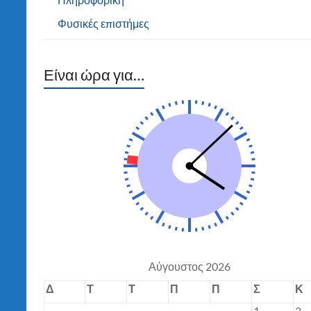
Φυσικές επιστήμες
Είναι ώρα για…
Αύγουστος 2026
Δ
Τ
Τ
Π
Π
Σ
Κ
1
2