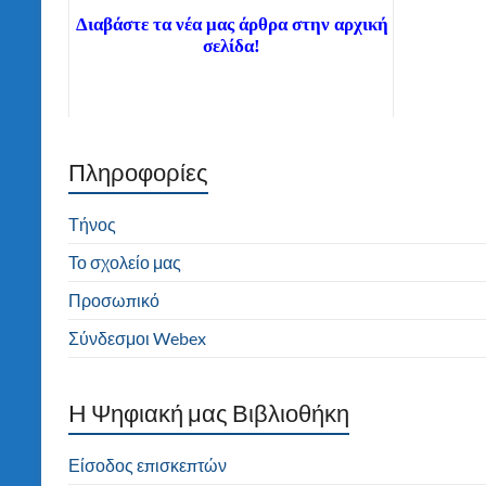
Διαβάστε τα νέα μας άρθρα στην αρχική
σελίδα!
Πληροφορίες
Καλώς ήλθατε στον ιστότοπο του 2ου
Δημοτικού Σχολείου Τήνου! Καλή
πλοήγηση!
Τήνος
Το σχολείο μας
Προσωπικό
Σύνδεσμοι Webex
H Ψηφιακή μας Βιβλιοθήκη
Είσοδος επισκεπτών