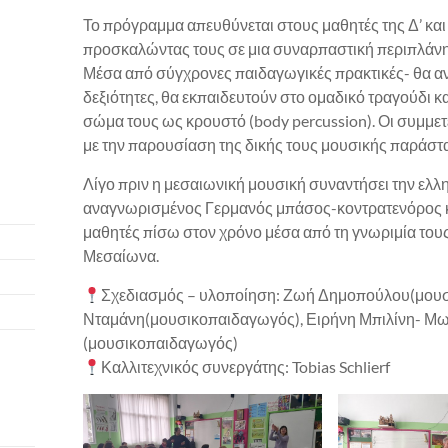
Το πρόγραμμα απευθύνεται στους μαθητές της Δ’ και
προσκαλώντας τους σε μια συναρπαστική περιπλάνη
Μέσα από σύγχρονες παιδαγωγικές πρακτικές- θα αν
δεξιότητες, θα εκπαιδευτούν στο ομαδικό τραγούδι 
σώμα τους ως κρουστό (body percussion). Οι συμμε
με την παρουσίαση της δικής τους μουσικής παράστ
Λίγο πριν η μεσαιωνική μουσική συναντήσει την ελλη
αναγνωρισμένος Γερμανός μπάσος-κοντρατενόρος και
μαθητές πίσω στον χρόνο μέσα από τη γνωριμία του
Μεσαίωνα.
Σχεδιασμός – υλοποίηση: Ζωή Δημοπούλου(μουσ
Νταμάνη(μουσικοπαιδαγωγός), Ειρήνη Μπιλίνη- Μω
(μουσικοπαιδαγωγός)
Καλλιτεχνικός συνεργάτης: Tobias Schlierf