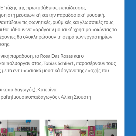
 Ε’ τάξης της πρωτοβάθμιας εκπαίδευσης
ση στη μεσαιωνική και την παραδοσιακή μουσική.
απτύξουν τις φωνητικές, ρυθμικές και γλωσσικές τους
και θα μάθουν να παράγουν μουσική χρησιμοποιώντας το
τέχοντες θα ολοκληρώσουν τη σειρά των εργαστηρίων
ασης.
νική παράδοση, το Rosa Das Rosas και ο
 πολυοργανίστας, Tobias Schlierf , παρασέρνουν τους
ς με τα εντυπωσιακά μουσικά όργανα της εποχής του
ικοπαιδαγωγός), Κατερίνα
ραΐτη(μουσικοπαιδαγωγός), Αλίκη Σιούστη