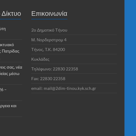
 Δίκτυο
Επικοινωνία
ώτη
2o Δημοτικό Τήνου
Μ. Νορδερστρομ 4
ικτυακό
Τήνος, T.K. 84200
ς Πατρίδας
ς
Κυκλάδες
εις σας, νέα
Τηλέφωνο: 22830 22358
δείας μέσω
Fax: 22830 22358
email: mail@2dim-tinou.kyk.sch.gr
26 –
ργεια και