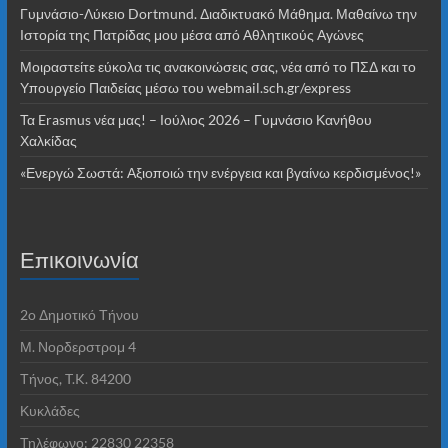
Γυμνάσιο-Λύκειο Dortmund. Διαδικτυακό Μάθημα. Μαθαίνω την
Ιστορία της Πατρίδας μου μέσα από Αθλητικούς Αγώνες
Μοιραστείτε εύκολα τις ανακοινώσεις σας, νέα από το ΠΣΔ και το
Υπουργείο Παιδείας μέσω του webmail.sch.gr/express
Τα Erasmus νέα μας! – Ιούλιος 2026 – Γυμνάσιο Κανήθου
Χαλκίδας
«Ενεργώ Σωστά: Αξιοποιώ την ενέργεια και βγαίνω κερδισμένος!»
Επικοινωνία
2o Δημοτικό Τήνου
Μ. Νορδερστρομ 4
Τήνος, T.K. 84200
Κυκλάδες
Τηλέφωνο: 22830 22358