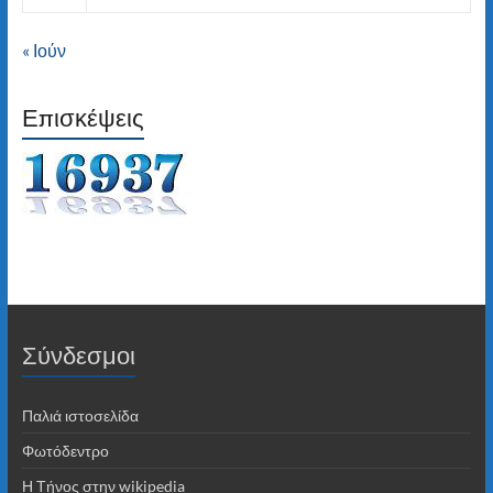
« Ιούν
Επισκέψεις
Σύνδεσμοι
Παλιά ιστοσελίδα
Φωτόδεντρο
Η Τήνος στην wikipedia