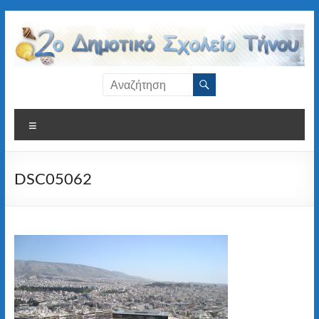
Μετάβαση
στο
περιεχόμενο
2ο
Δημοτικό
Μενού
Σχολείο
Τήνου
DSC05062