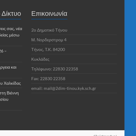
 Δίκτυο
Επικοινωνία
εις σας, νέα
2o Δημοτικό Τήνου
δείας μέσω
Μ. Νορδερστρομ 4
Τήνος, T.K. 84200
26 –
Κυκλάδες
ργεια και
Τηλέφωνο: 22830 22358
Fax: 22830 22358
υ Χαλκίδας
email: mail@2dim-tinou.kyk.sch.gr
στη Βιέννη
ασίου