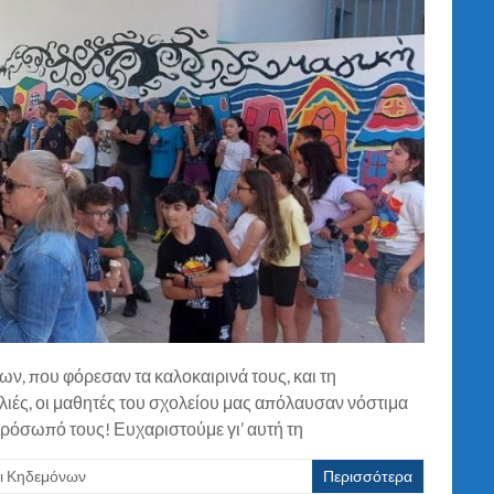
, που φόρεσαν τα καλοκαιρινά τους, και τη
ές, οι μαθητές του σχολείου μας απόλαυσαν νόστιμα
ρόσωπό τους! Ευχαριστούμε γι’ αυτή τη
ι Κηδεμόνων
Περισσότερα