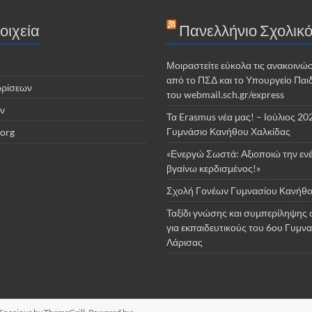
οιχεία
Πανελλήνιο Σχολικό
Μοιραστείτε εύκολα τις ανακοινώσ
από το ΠΣΔ και το Υπουργείο Παι
ωρίσεων
του webmail.sch.gr/express
ν
Τα Erasmus νέα μας! – Ιούλιος 20
Γυμνάσιο Κανήθου Χαλκίδας
org
«Ενεργώ Σωστά: Αξιοποιώ την ενέ
βγαίνω κερδισμένος!»
Σχολή Γονέων Γυμνασίου Κανήθο
Ταξίδι γνώσης και συμπερίληψης 
για εκπαιδευτικούς του 6ου Γυμν
Λάρισας