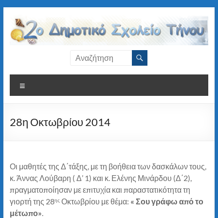
Μετάβαση
στο
περιεχόμενο
2ο
Δημοτικό
Μενού
Σχολείο
Τήνου
28η Οκτωβρίου 2014
Οι μαθητές της Δ΄τάξης, με τη βοήθεια των δασκάλων τους,
κ. Άννας Λούβαρη ( Δ’ 1) και κ. Ελένης Μινάρδου (Δ΄2),
πραγματοποίησαν με επιτυχία και παραστατικότητα τη
γιορτή της 28
Οκτωβρίου με θέμα:
« Σου γράφω από το
ης
μέτωπο»
.