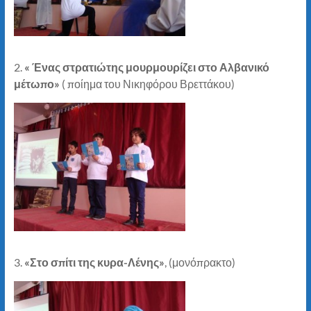
2.
« Ένας στρατιώτης μουρμουρίζει στο Αλβανικό
μέτωπο»
( ποίημα του Νικηφόρου Βρεττάκου)
3.
«Στο σπίτι της κυρα-Λένης»
, (μονόπρακτο)