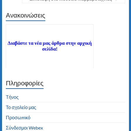
Ανακοινώσεις
Διαβάστε τα νέα μας άρθρα στην αρχική
σελίδα!
Πληροφορίες
Καλώς ήλθατε στον ιστότοπο του 2ου
Δημοτικού Σχολείου Τήνου! Καλή
πλοήγηση!
Τήνος
Το σχολείο μας
Προσωπικό
Σύνδεσμοι Webex