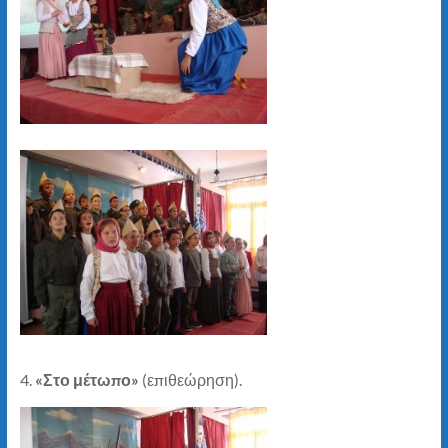
4.
«Στο μέτωπο»
(επιθεώρηση).