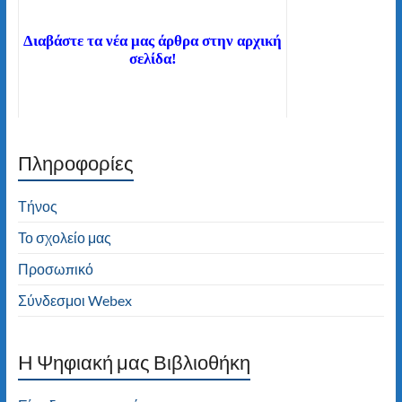
Διαβάστε τα νέα μας άρθρα στην αρχική
σελίδα!
Πληροφορίες
Καλώς ήλθατε στον ιστότοπο του 2ου
Δημοτικού Σχολείου Τήνου! Καλή
πλοήγηση!
Τήνος
Το σχολείο μας
Προσωπικό
Σύνδεσμοι Webex
H Ψηφιακή μας Βιβλιοθήκη