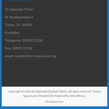
2o Δημοτικό Τήνου
Μ. Νορδερστρομ 4
Τήνος, T.K. 84200
Κυκλάδες
Τηλέφωνο: 22830 22358
Fax: 22830 22358
email: mail@2dim-tinou.kyk.sch.gr
Copyright © 2026
2ο Δημοτικό Σχολείο Τήνου
. All rights reserved. Theme
Spacious
by ThemeGrill. Powered by:
WordPress
.
Christmas fun!