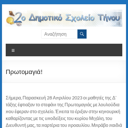
Μετάβαση
στο
περιεχόμενο
2ο
Δημοτικό
Μενού
Σχολείο
Τήνου
Πρωτομαγιά!
Σήμερα, Παρασκευή 28 Απριλίου 2023 οι μαθητές της Δ’
τάξης έφτιαξαν το στεφάνι της Πρωτομαγιάς με λουλούδια
που έφεραν στο σχολείο. Έπειτα το έριξαν στην κηπουρική
καθαρίζοντας με τις υποδείξεις του κυρίου Μιχάλη, του
Διευθυντή μας, τα παρτέρια του προαυλίου. Μπράβο παιδιά