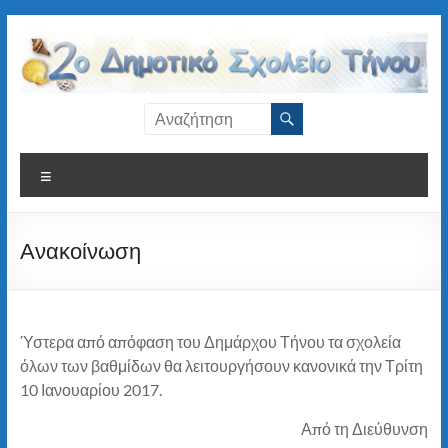
Μετάβαση
στο
περιεχόμενο
2ο
Δημοτικό
Μενού
Σχολείο
Τήνου
Ανακοίνωση
Ύστερα από απόφαση του Δημάρχου Τήνου τα σχολεία
όλων των βαθμίδων θα λειτουργήσουν κανονικά την Τρίτη
10 Ιανουαρίου 2017.
Από τη Διεύθυνση