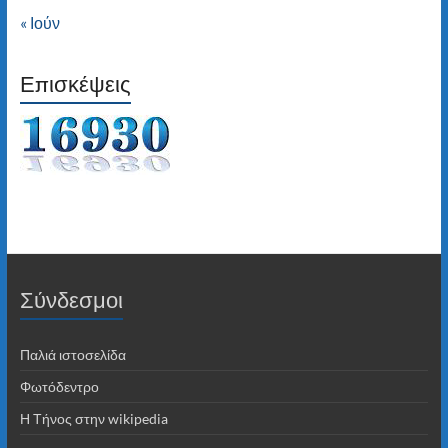
« Ιούν
Επισκέψεις
Σύνδεσμοι
Παλιά ιστοσελίδα
Φωτόδεντρο
Η Τήνος στην wikipedia