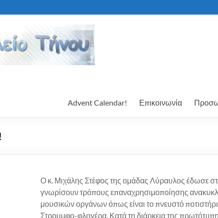
Advent Calendar!
Επικοινωνία
Προσω
!
Ο κ. Μιχάλης Στέφος της ομάδας Λύραυλος έδωσε στ
γνωρίσουν τρόπους επαναχρησιμοποίησης ανακυκλ
μουσικών οργάνων όπως είναι το πνευστό ποτιστήρι,
Στρουμφο-φλογέρα. Κατά τη διάρκεια της πρωτότυπ