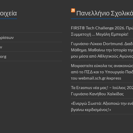
οιχεία
Πανελλήνιο Σχολικό
FIRST® Tech Challenge 2026. Πρ
Συμμετοχή … Μεγάλη Εμπειρία!
ωρίσεων
Γυμνάσιο-Λύκειο Dortmund. Διαδ
ν
Μάθημα. Μαθαίνω την Ιστορία τη
μου μέσα από Αθλητικούς Αγώνε
org
Μοιραστείτε εύκολα τις ανακοινώσ
από το ΠΣΔ και το Υπουργείο Παι
του webmail.sch.gr/express
Τα Erasmus νέα μας! – Ιούλιος 20
Γυμνάσιο Κανήθου Χαλκίδας
«Ενεργώ Σωστά: Αξιοποιώ την ενέ
βγαίνω κερδισμένος!»