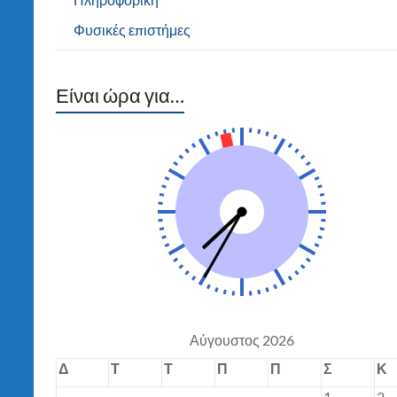
Φυσικές επιστήμες
Είναι ώρα για…
Αύγουστος 2026
Δ
Τ
Τ
Π
Π
Σ
Κ
1
2