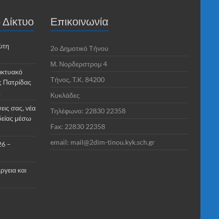
 Δίκτυο
Επικοινωνία
ώτη
2o Δημοτικό Τήνου
Μ. Νορδερστρομ 4
ικτυακό
Τήνος, T.K. 84200
ς Πατρίδας
ς
Κυκλάδες
εις σας, νέα
Τηλέφωνο: 22830 22358
δείας μέσω
Fax: 22830 22358
email: mail@2dim-tinou.kyk.sch.gr
26 –
ργεια και