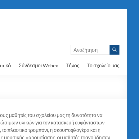
πικό
Σύνδεσμοι Webex
Τήνος
Το σχολείο μας
ους μαθητές του σχολείου μας τη δυνατότητα να
ώσιμων υλικών για την κατασκευή ευφάνταστων
 το πλαστικό τρομπόνι, η σκουποφλογέρα και η
ης μουσικής παρουσίασης, οι μαθητές τραγούδησαν