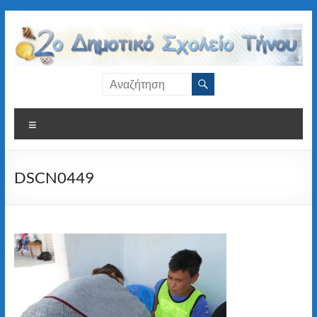
Μετάβαση
στο
περιεχόμενο
2ο
Δημοτικό
Μενού
Σχολείο
Τήνου
DSCN0449