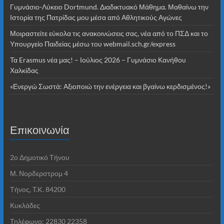
Γυμνάσιο-Λύκειο Dortmund. Διαδικτυακό Μάθημα. Μαθαίνω την
Ιστορία της Πατρίδας μου μέσα από Αθλητικούς Αγώνες
Μοιραστείτε εύκολα τις ανακοινώσεις σας, νέα από το ΠΣΔ και το
Υπουργείο Παιδείας μέσω του webmail.sch.gr/express
Τα Erasmus νέα μας! – Ιούλιος 2026 – Γυμνάσιο Κανήθου
Χαλκίδας
«Ενεργώ Σωστά: Αξιοποιώ την ενέργεια και βγαίνω κερδισμένος!»
Επικοινωνία
2o Δημοτικό Τήνου
Μ. Νορδερστρομ 4
Τήνος, T.K. 84200
Κυκλάδες
Τηλέφωνο: 22830 22358