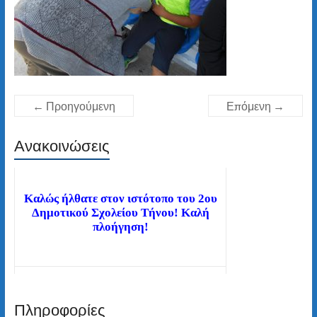
← Προηγούμενη
Επόμενη →
Ανακοινώσεις
Καλώς ήλθατε στον ιστότοπο του 2ου
Δημοτικού Σχολείου Τήνου! Καλή
πλοήγηση!
Διαβάστε τα νέα μας άρθρα στην αρχική
σελίδα!
Πληροφορίες