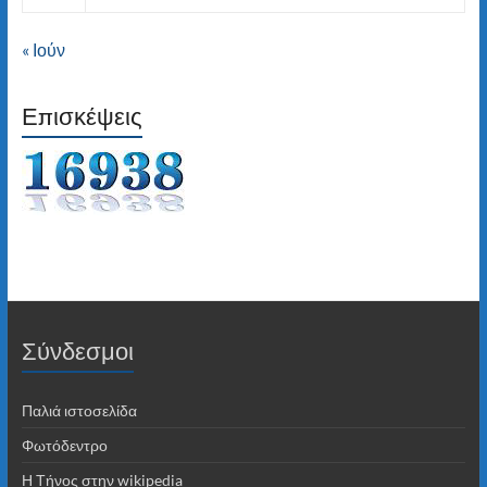
« Ιούν
Επισκέψεις
Σύνδεσμοι
Παλιά ιστοσελίδα
Φωτόδεντρο
Η Τήνος στην wikipedia