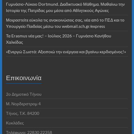
Γυμνάσιο-Λύκειο Dortmund. Διαδικτυακό Μάθημα. Μαθαίνω την
Ιστορία της Πατρίδας μου μέσα από Αθλητικούς Αγώνες
Μοιραστείτε εύκολα τις ανακοινώσεις σας, νέα από το ΠΣΔ και το
Υπουργείο Παιδείας μέσω του webmail.sch.gr/express
Τα Erasmus νέα μας! – Ιούλιος 2026 – Γυμνάσιο Κανήθου
Χαλκίδας
«Ενεργώ Σωστά: Αξιοποιώ την ενέργεια και βγαίνω κερδισμένος!»
Επικοινωνία
2o Δημοτικό Τήνου
Μ. Νορδερστρομ 4
Τήνος, T.K. 84200
Κυκλάδες
Τηλέφωνο: 22830 22358