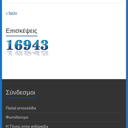
« Ιούν
Επισκέψεις
Σύνδεσμοι
Παλιά ιστοσελίδα
Φωτόδεντρο
Η Τήνος στην wikipedia