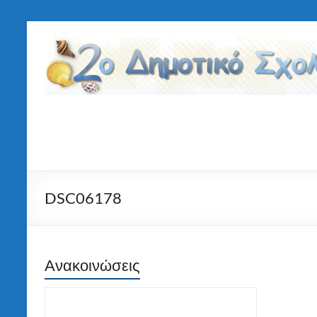
Μετάβαση
στο
2ο
περιεχόμενο
Δημοτικό
Σχολείο
Τήνου
DSC06178
Καλώς ήλθατε στον ιστότοπο του 2ου
Ανακοινώσεις
Δημοτικού Σχολείου Τήνου! Καλή
πλοήγηση!