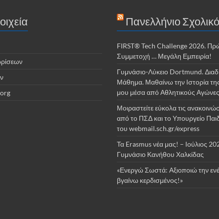
οιχεία
Πανελλήνιο Σχολικό
FIRST® Tech Challenge 2026. Πρ
Συμμετοχή … Μεγάλη Εμπειρία!
ωρίσεων
Γυμνάσιο-Λύκειο Dortmund. Διαδ
ν
Μάθημα. Μαθαίνω την Ιστορία τη
μου μέσα από Αθλητικούς Αγώνε
org
Μοιραστείτε εύκολα τις ανακοινώσ
από το ΠΣΔ και το Υπουργείο Παι
του webmail.sch.gr/express
Τα Erasmus νέα μας! – Ιούλιος 20
Γυμνάσιο Κανήθου Χαλκίδας
«Ενεργώ Σωστά: Αξιοποιώ την ενέ
βγαίνω κερδισμένος!»