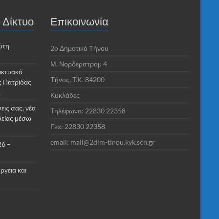
 Δίκτυο
Επικοινωνία
ώτη
2o Δημοτικό Τήνου
Μ. Νορδερστρομ 4
ικτυακό
Τήνος, T.K. 84200
ς Πατρίδας
ς
Κυκλάδες
εις σας, νέα
Τηλέφωνο: 22830 22358
δείας μέσω
Fax: 22830 22358
email: mail@2dim-tinou.kyk.sch.gr
26 –
ργεια και