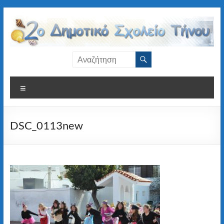
Μετάβαση
στο
περιεχόμενο
2ο
Δημοτικό
Μενού
Σχολείο
Τήνου
DSC_0113new