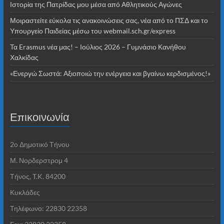
Ιστορία της Πατρίδας μου μέσα από Αθλητικούς Αγώνες
Μοιραστείτε εύκολα τις ανακοινώσεις σας, νέα από το ΠΣΔ και το
Υπουργείο Παιδείας μέσω του webmail.sch.gr/express
Τα Erasmus νέα μας! – Ιούλιος 2026 – Γυμνάσιο Κανήθου
Χαλκίδας
«Ενεργώ Σωστά: Αξιοποιώ την ενέργεια και βγαίνω κερδισμένος!»
Επικοινωνία
2o Δημοτικό Τήνου
Μ. Νορδερστρομ 4
Τήνος, T.K. 84200
Κυκλάδες
Τηλέφωνο: 22830 22358