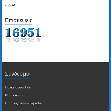
« Ιούν
Επισκέψεις
Σύνδεσμοι
Παλιά ιστοσελίδα
Φωτόδεντρο
Η Τήνος στην wikipedia