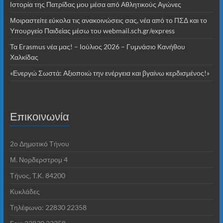
Ιστορία της Πατρίδας μου μέσα από Αθλητικούς Αγώνες
Μοιραστείτε εύκολα τις ανακοινώσεις σας, νέα από το ΠΣΔ και το
Υπουργείο Παιδείας μέσω του webmail.sch.gr/express
Τα Erasmus νέα μας! – Ιούλιος 2026 – Γυμνάσιο Κανήθου
Χαλκίδας
«Ενεργώ Σωστά: Αξιοποιώ την ενέργεια και βγαίνω κερδισμένος!»
Επικοινωνία
2o Δημοτικό Τήνου
Μ. Νορδερστρομ 4
Τήνος, T.K. 84200
Κυκλάδες
Τηλέφωνο: 22830 22358