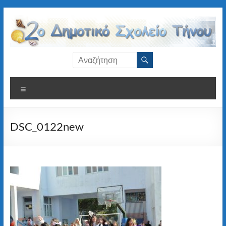
Μετάβαση
στο
περιεχόμενο
2ο
Δημοτικό
Μενού
Σχολείο
Τήνου
DSC_0122new