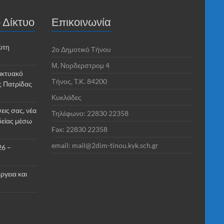
 Δίκτυο
Επικοινωνία
ώτη
2o Δημοτικό Τήνου
Μ. Νορδερστρομ 4
ικτυακό
Τήνος, T.K. 84200
ς Πατρίδας
ς
Κυκλάδες
εις σας, νέα
Τηλέφωνο: 22830 22358
δείας μέσω
Fax: 22830 22358
email: mail@2dim-tinou.kyk.sch.gr
26 –
ργεια και