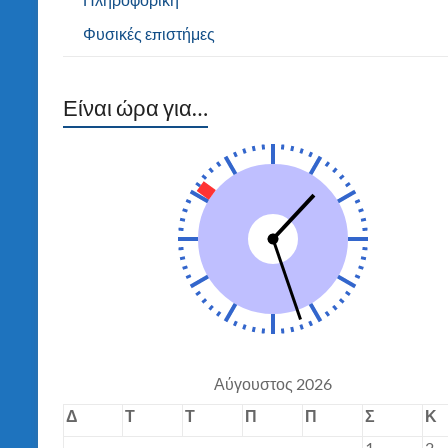
Φυσικές επιστήμες
Είναι ώρα για…
Αύγουστος 2026
Δ
Τ
Τ
Π
Π
Σ
Κ
1
2