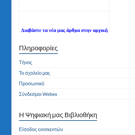
Διαβάστε τα νέα μας άρθρα στην αρχική
σελίδα!
Πληροφορίες
Καλώς ήλθατε στον ιστότοπο του 2ου
Δημοτικού Σχολείου Τήνου! Καλή
πλοήγηση!
Τήνος
Το σχολείο μας
Προσωπικό
Σύνδεσμοι Webex
H Ψηφιακή μας Βιβλιοθήκη
Είσοδος επισκεπτών