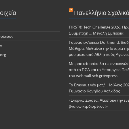
οιχεία
Πανελλήνιο Σχολικό
FIRST® Tech Challenge 2026. Πρ
Συμμετοχή … Μεγάλη Εμπειρία!
ωρίσεων
Γυμνάσιο-Λύκειο Dortmund. Διαδ
ν
Μάθημα. Μαθαίνω την Ιστορία τη
μου μέσα από Αθλητικούς Αγώνε
org
Μοιραστείτε εύκολα τις ανακοινώσ
από το ΠΣΔ και το Υπουργείο Παι
του webmail.sch.gr/express
Τα Erasmus νέα μας! – Ιούλιος 20
Γυμνάσιο Κανήθου Χαλκίδας
«Ενεργώ Σωστά: Αξιοποιώ την ενέ
βγαίνω κερδισμένος!»