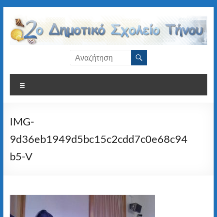
Μετάβαση
στο
περιεχόμενο
2ο
Δημοτικό
Μενού
Σχολείο
Τήνου
IMG-
9d36eb1949d5bc15c2cdd7c0e68c94
b5-V