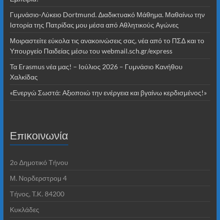
Γυμνάσιο-Λύκειο Dortmund. Διαδικτυακό Μάθημα. Μαθαίνω την
Ιστορία της Πατρίδας μου μέσα από Αθλητικούς Αγώνες
Μοιραστείτε εύκολα τις ανακοινώσεις σας, νέα από το ΠΣΔ και το
Υπουργείο Παιδείας μέσω του webmail.sch.gr/express
Τα Erasmus νέα μας! – Ιούλιος 2026 – Γυμνάσιο Κανήθου
Χαλκίδας
«Ενεργώ Σωστά: Αξιοποιώ την ενέργεια και βγαίνω κερδισμένος!»
Επικοινωνία
2o Δημοτικό Τήνου
Μ. Νορδερστρομ 4
Τήνος, T.K. 84200
Κυκλάδες