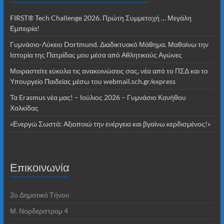
FIRST® Tech Challenge 2026. Πρώτη Συμμετοχή … Μεγάλη
Εμπειρία!
Γυμνάσιο-Λύκειο Dortmund. Διαδικτυακό Μάθημα. Μαθαίνω την
Ιστορία της Πατρίδας μου μέσα από Αθλητικούς Αγώνες
Μοιραστείτε εύκολα τις ανακοινώσεις σας, νέα από το ΠΣΔ και το
Υπουργείο Παιδείας μέσω του webmail.sch.gr/express
Τα Erasmus νέα μας! – Ιούλιος 2026 – Γυμνάσιο Κανήθου
Χαλκίδας
«Ενεργώ Σωστά: Αξιοποιώ την ενέργεια και βγαίνω κερδισμένος!»
Επικοινωνία
2o Δημοτικό Τήνου
Μ. Νορδερστρομ 4