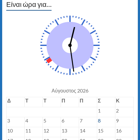
Είναι ώρα για…
Αύγουστος 2026
Δ
Τ
Τ
Π
Π
Σ
Κ
1
2
3
4
5
6
7
8
9
10
11
12
13
14
15
16