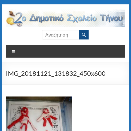
Μετάβαση
στο
περιεχόμενο
2ο
Δημοτικό
Μενού
Σχολείο
Τήνου
IMG_20181121_131832_450x600