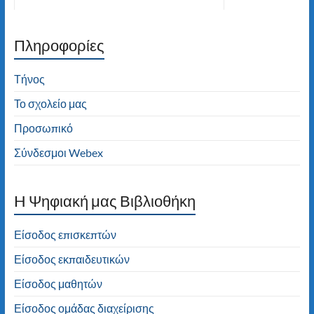
Πληροφορίες
Καλώς ήλθατε στον ιστότοπο του 2ου
Δημοτικού Σχολείου Τήνου! Καλή
πλοήγηση!
Τήνος
Το σχολείο μας
Προσωπικό
Σύνδεσμοι Webex
H Ψηφιακή μας Βιβλιοθήκη
Είσοδος επισκεπτών
Είσοδος εκπαιδευτικών
Είσοδος μαθητών
Είσοδος ομάδας διαχείρισης