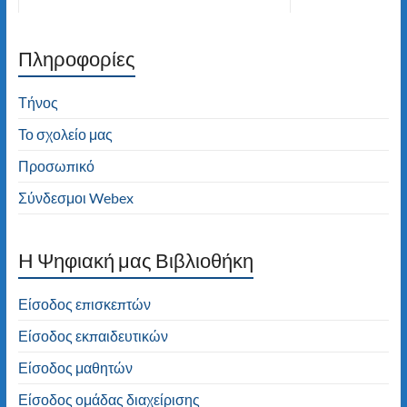
Πληροφορίες
Καλώς ήλθατε στον ιστότοπο του 2ου
Δημοτικού Σχολείου Τήνου! Καλή
πλοήγηση!
Τήνος
Το σχολείο μας
Προσωπικό
Σύνδεσμοι Webex
H Ψηφιακή μας Βιβλιοθήκη
Είσοδος επισκεπτών
Είσοδος εκπαιδευτικών
Είσοδος μαθητών
Είσοδος ομάδας διαχείρισης