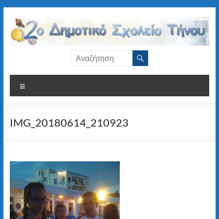
Μετάβαση
στο
περιεχόμενο
2ο
Δημοτικό
Μενού
Σχολείο
Τήνου
IMG_20180614_210923