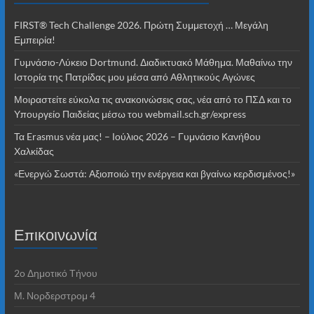
FIRST® Tech Challenge 2026. Πρώτη Συμμετοχή … Μεγάλη
Εμπειρία!
Γυμνάσιο-Λύκειο Dortmund. Διαδικτυακό Μάθημα. Μαθαίνω την
Ιστορία της Πατρίδας μου μέσα από Αθλητικούς Αγώνες
Μοιραστείτε εύκολα τις ανακοινώσεις σας, νέα από το ΠΣΔ και το
Υπουργείο Παιδείας μέσω του webmail.sch.gr/express
Τα Erasmus νέα μας! – Ιούλιος 2026 – Γυμνάσιο Κανήθου
Χαλκίδας
«Ενεργώ Σωστά: Αξιοποιώ την ενέργεια και βγαίνω κερδισμένος!»
Επικοινωνία
2o Δημοτικό Τήνου
Μ. Νορδερστρομ 4