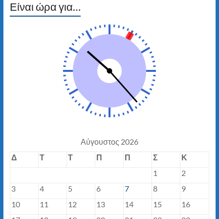
Είναι ώρα για…
Αύγουστος 2026
Δ
Τ
Τ
Π
Π
Σ
Κ
1
2
3
4
5
6
7
8
9
10
11
12
13
14
15
16