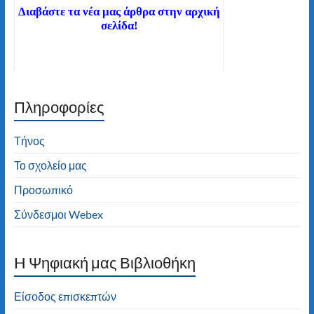
Διαβάστε τα νέα μας άρθρα στην αρχική
σελίδα!
Πληροφορίες
Καλώς ήλθατε στον ιστότοπο του 2ου
Δημοτικού Σχολείου Τήνου! Καλή
πλοήγηση!
Τήνος
Το σχολείο μας
Προσωπικό
Σύνδεσμοι Webex
H Ψηφιακή μας Βιβλιοθήκη
Είσοδος επισκεπτών