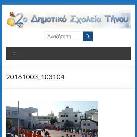
Μετάβαση
στο
περιεχόμενο
2ο
Δημοτικό
Μενού
Σχολείο
Τήνου
20161003_103104