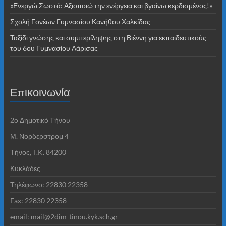
«Ενεργώ Σωστά: Αξιοποιώ την ενέργεια και βγαίνω κερδισμένος!»
Σχολή Γονέων Γυμνασίου Κανήθου Χαλκίδας
Ταξίδι γνώσης και συμπερίληψης στη Βιέννη για εκπαιδευτικούς
του 6ου Γυμνασίου Λάρισας
Επικοινωνία
2o Δημοτικό Τήνου
Μ. Νορδερστρομ 4
Τήνος, T.K. 84200
Κυκλάδες
Τηλέφωνο: 22830 22358
Fax: 22830 22358
email: mail@2dim-tinou.kyk.sch.gr