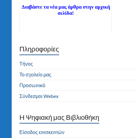
Διαβάστε τα νέα μας άρθρα στην αρχική
σελίδα!
Πληροφορίες
Καλώς ήλθατε στον ιστότοπο του 2ου
Δημοτικού Σχολείου Τήνου! Καλή
πλοήγηση!
Τήνος
Το σχολείο μας
Προσωπικό
Σύνδεσμοι Webex
H Ψηφιακή μας Βιβλιοθήκη
Είσοδος επισκεπτών