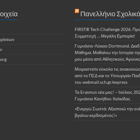
οιχεία
Πανελλήνιο Σχολικό
FIRST® Tech Challenge 2026. Πρ
Συμμετοχή … Μεγάλη Εμπειρία!
ωρίσεων
Γυμνάσιο-Λύκειο Dortmund. Διαδ
ν
Μάθημα. Μαθαίνω την Ιστορία τη
μου μέσα από Αθλητικούς Αγώνε
org
Μοιραστείτε εύκολα τις ανακοινώσ
από το ΠΣΔ και το Υπουργείο Παι
του webmail.sch.gr/express
Τα Erasmus νέα μας! – Ιούλιος 20
Γυμνάσιο Κανήθου Χαλκίδας
«Ενεργώ Σωστά: Αξιοποιώ την ενέ
βγαίνω κερδισμένος!»