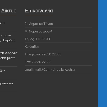
 Δίκτυο
Επικοινωνία
ώτη
2o Δημοτικό Τήνου
Μ. Νορδερστρομ 4
ικτυακό
Τήνος, T.K. 84200
ς Πατρίδας
ς
Κυκλάδες
εις σας, νέα
Τηλέφωνο: 22830 22358
δείας μέσω
Fax: 22830 22358
email: mail@2dim-tinou.kyk.sch.gr
26 –
ργεια και