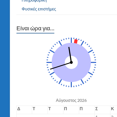
Φυσικές επιστήμες
Είναι ώρα για…
Αύγουστος 2026
Δ
Τ
Τ
Π
Π
Σ
Κ
1
2