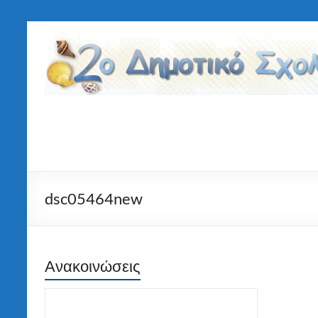
Μετάβαση
στο
2ο
περιεχόμενο
Δημοτικό
Σχολείο
Τήνου
dsc05464new
Ανακοινώσεις