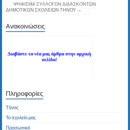
ΨΗΦΙΣΜΑ ΣΥΛΛΟΓΩΝ ΔΙΔΑΣΚΟΝΤΩΝ
ΔΗΜΟΤΙΚΩΝ ΣΧΟΛΕΙΩΝ ΤΗΝΟΥ
→
Ανακοινώσεις
Διαβάστε τα νέα μας άρθρα στην αρχική
σελίδα!
Πληροφορίες
Καλώς ήλθατε στον ιστότοπο του 2ου
Δημοτικού Σχολείου Τήνου! Καλή
πλοήγηση!
Τήνος
Το σχολείο μας
Προσωπικό