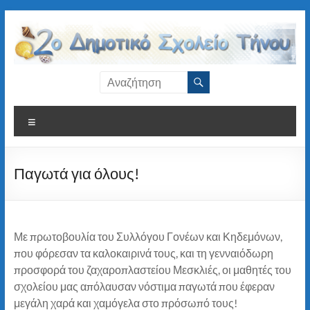
Μετάβαση
στο
περιεχόμενο
2ο
Δημοτικό
Μενού
Σχολείο
Τήνου
Παγωτά για όλους!
Με πρωτοβουλία του Συλλόγου Γονέων και Κηδεμόνων,
που φόρεσαν τα καλοκαιρινά τους, και τη γενναιόδωρη
προσφορά του ζαχαροπλαστείου Μεσκλιές, οι μαθητές του
σχολείου μας απόλαυσαν νόστιμα παγωτά που έφεραν
μεγάλη χαρά και χαμόγελα στο πρόσωπό τους!