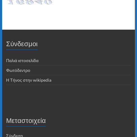
Σύνδεσμοι
Παλιά ιστοσελίδα
Φωτόδεντρο
Η Τήνος στην wikipedia
Μεταστοιχεία
Σύνδεση