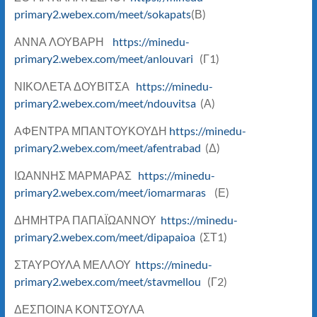
primary2.webex.com/meet/sokapats
(Β)
ΑΝΝΑ ΛΟΥΒΑΡΗ
https://minedu-
primary2.webex.com/meet/anlouvari
(Γ1)
ΝΙΚΟΛΕΤΑ ΔΟΥΒΙΤΣΑ
https://minedu-
primary2.webex.com/meet/ndouvitsa
(Α)
ΑΦΕΝΤΡΑ ΜΠΑΝΤΟΥΚΟΥΔΗ
https://minedu-
primary2.webex.com/meet/afentrabad
(Δ)
ΙΩΑΝΝΗΣ ΜΑΡΜΑΡΑΣ
https://minedu-
primary2.webex.com/meet/iomarmaras
(Ε)
ΔΗΜΗΤΡΑ ΠΑΠΑΪΩΑΝΝΟΥ
https://minedu-
primary2.webex.com/meet/dipapaioa
(ΣΤ1)
ΣΤΑΥΡΟΥΛΑ ΜΕΛΛΟΥ
https://minedu-
primary2.webex.com/meet/stavmellou
(Γ2)
ΔΕΣΠΟΙΝΑ ΚΟΝΤΣΟΥΛΑ