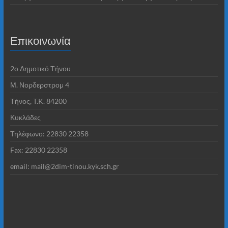
Επικοινωνία
2o Δημοτικό Τήνου
Μ. Νορδερστρομ 4
Τήνος, T.K. 84200
Κυκλάδες
Τηλέφωνο: 22830 22358
Fax: 22830 22358
email: mail@2dim-tinou.kyk.sch.gr