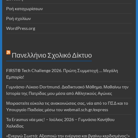
Ροή καταχωρίσεων
Ροή σχολίων
WordPress.org
Πανελλήνιο Σχολικό Δίκτυο
FIRST® Tech Challenge 2026. Πρώτη Συμμετοχή … Μεγάλη
Εμπειρία!
Γυμνάσιο-Λύκειο Dortmund. Διαδικτυακό Μάθημα. Μαθαίνω την
Ιστορία της Πατρίδας μου μέσα από Αθλητικούς Αγώνες
Μοιραστείτε εύκολα τις ανακοινώσεις σας, νέα από το ΠΣΔ και το
Υπουργείο Παιδείας μέσω του webmail.sch.gr/express
Τα Erasmus νέα μας! – Ιούλιος 2026 – Γυμνάσιο Κανήθου
Χαλκίδας
«Ενεργώ Σωστά: Αξιοποιώ την ενέργεια και βγαίνω κερδισμένος!»