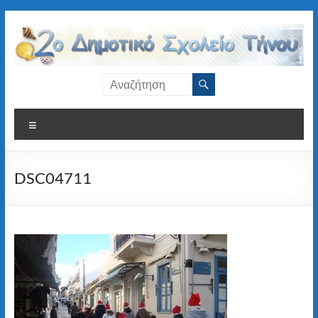
Μετάβαση
στο
περιεχόμενο
2ο
Δημοτικό
Μενού
Σχολείο
Τήνου
DSC04711