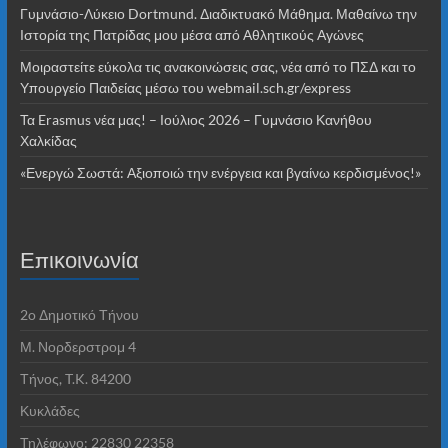
Γυμνάσιο-Λύκειο Dortmund. Διαδικτυακό Μάθημα. Μαθαίνω την
Ιστορία της Πατρίδας μου μέσα από Αθλητικούς Αγώνες
Μοιραστείτε εύκολα τις ανακοινώσεις σας, νέα από το ΠΣΔ και το
Υπουργείο Παιδείας μέσω του webmail.sch.gr/express
Τα Erasmus νέα μας! – Ιούλιος 2026 – Γυμνάσιο Κανήθου
Χαλκίδας
«Ενεργώ Σωστά: Αξιοποιώ την ενέργεια και βγαίνω κερδισμένος!»
Επικοινωνία
2o Δημοτικό Τήνου
Μ. Νορδερστρομ 4
Τήνος, T.K. 84200
Κυκλάδες
Τηλέφωνο: 22830 22358