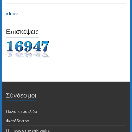
« Ιούν
Επισκέψεις
Σύνδεσμοι
Παλιά ιστοσελίδα
Φωτόδεντρο
Η Τήνος στην wikipedia