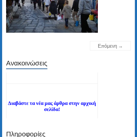
Επόμενη →
Ανακοινώσεις
Διαβάστε τα νέα μας άρθρα στην αρχική
σελίδα!
Πληροφορίες
Καλώς ήλθατε στον ιστότοπο του 2ου