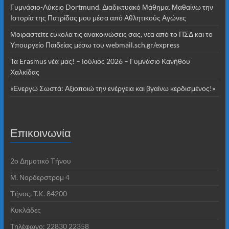
Γυμνάσιο-Λύκειο Dortmund. Διαδικτυακό Μάθημα. Μαθαίνω την
Ιστορία της Πατρίδας μου μέσα από Αθλητικούς Αγώνες
Μοιραστείτε εύκολα τις ανακοινώσεις σας, νέα από το ΠΣΔ και το
Υπουργείο Παιδείας μέσω του webmail.sch.gr/express
Τα Erasmus νέα μας! – Ιούλιος 2026 – Γυμνάσιο Κανήθου
Χαλκίδας
«Ενεργώ Σωστά: Αξιοποιώ την ενέργεια και βγαίνω κερδισμένος!»
Επικοινωνία
2o Δημοτικό Τήνου
Μ. Νορδερστρομ 4
Τήνος, T.K. 84200
Κυκλάδες
Τηλέφωνο: 22830 22358