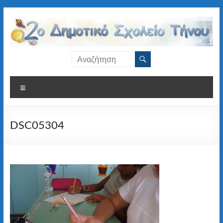
Μετάβαση
στο
περιεχόμενο
2ο
Δημοτικό
Μενού
Σχολείο
Τήνου
DSC05304