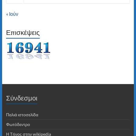
« Ιούν
Επισκέψεις
Σύνδεσμοι
Παλιά ιστοσελίδα
Φωτόδεντρο
Η Τήνος στην wikipedia