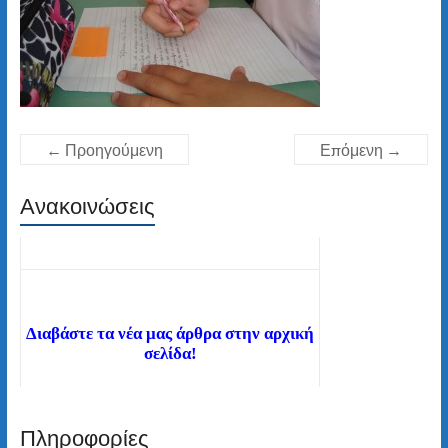
← Προηγούμενη
Επόμενη →
Ανακοινώσεις
Διαβάστε τα νέα μας άρθρα στην αρχική
σελίδα!
Πληροφορίες
Καλώς ήλθατε στον ιστότοπο του 2ου