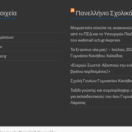
οιχεία
Πανελλήνιο Σχολικό
Μοιραστείτε εύκολα τις ανακοινώσ
από το ΠΣΔ και το Υπουργείο Παι
ωρίσεων
του webmail.sch.gr/express
ν
Τα Erasmus νέα μας! – Ιούλιος 20
Γυμνάσιο Κανήθου Χαλκίδας
org
«Ενεργώ Σωστά: Αξιοποιώ την ενέ
βγαίνω κερδισμένος!»
Σχολή Γονέων Γυμνασίου Κανήθο
Ταξίδι γνώσης και συμπερίληψης 
για εκπαιδευτικούς του 6ου Γυμν
Λάρισας