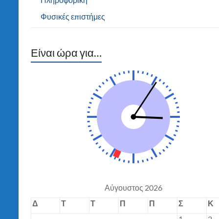
Φυσικές επιστήμες
Είναι ώρα για…
Αύγουστος 2026
Δ
Τ
Τ
Π
Π
Σ
Κ
1
2