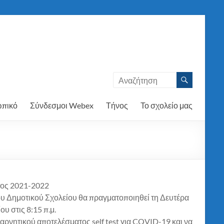
πικό
Σύνδεσμοι Webex
Τήνος
Το σχολείο μας
τος 2021-2022
υ Δημοτικού Σχολείου θα πραγματοποιηθεί τη Δευτέρα
υ στις 8:15 π.μ.
ρνητικού αποτελέσματος self test για COVID-19 και να