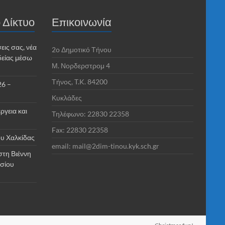
 Δίκτυο
Επικοινωνία
εις σας, νέα
2o Δημοτικό Τήνου
δείας μέσω
Μ. Νορδερστρομ 4
Τήνος, T.K. 84200
26 –
Κυκλάδες
ργεια και
Τηλέφωνο: 22830 22358
Fax: 22830 22358
υ Χαλκίδας
email: mail@2dim-tinou.kyk.sch.gr
στη Βιέννη
ασίου